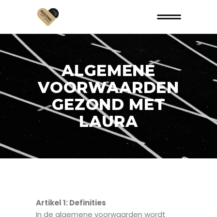
ALGEMENE
VOORWAARDEN
GEZOND MET
LAURA
Artikel 1
:
Definities
In de algemene voorwaarden wordt