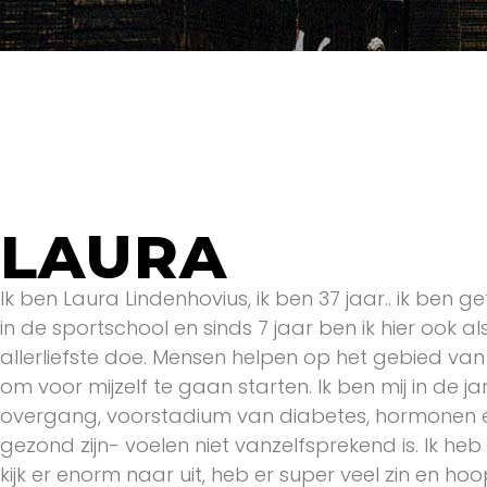
LAURA
Ik ben Laura Lindenhovius, ik ben 37 jaar.. ik be
in de sportschool en sinds 7 jaar ben ik hier ook 
allerliefste doe. Mensen helpen op het gebied 
om voor mijzelf te gaan starten. Ik ben mij in de 
overgang, voorstadium van diabetes, hormonen en 
gezond zijn- voelen niet vanzelfsprekend is. Ik he
kijk er enorm naar uit, heb er super veel zin en h