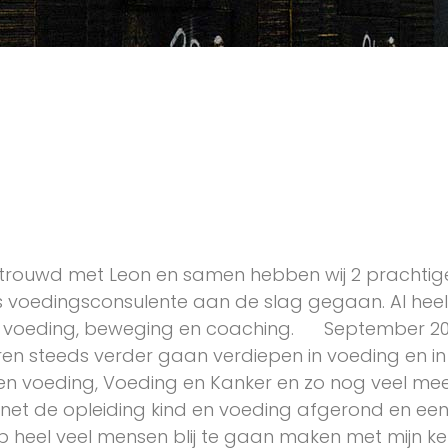
n getrouwd met Leon en samen hebben wij 2 prachtig
als voedingsconsulente aan de slag gegaan. Al heel 
van voeding, beweging en coaching. September 20
jaren steeds verder gaan verdiepen in voeding en i
voeding, Voeding en Kanker en zo nog veel meer s
b net de opleiding kind en voeding afgerond en een
oop heel veel mensen blij te gaan maken met mijn ke